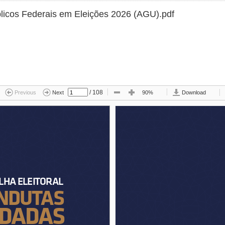
licos Federais em Eleições 2026 (AGU).pdf
/
108
Previous
Next
90%
Download
LHA ELEITORAL
LHA ELEITORAL
NDUTAS
NDUTAS
DADAS
DADAS