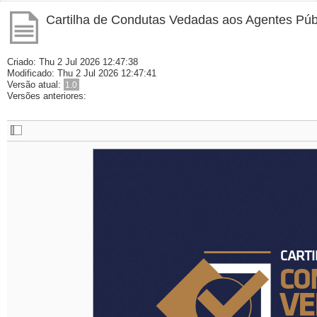
Cartilha de Condutas Vedadas aos Agentes Púb
Criado:
Thu 2 Jul 2026 12:47:38
Modificado:
Thu 2 Jul 2026 12:47:41
Versão atual:
1.0
Versões anteriores:
CARTI
CARTI
CO
CO
VE
VE